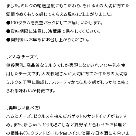
ました。ミルクの輸送温度にもこだわり、それゆえの大切に育てた
愛情やぬくもりを感じてもらえる風味に仕上がりました。
●100グラムを真空パックにしてお届けいたします。
●賞味期限に注意し、冷蔵庫で保存してください。
●開封後はお早めにお召し上がりください。
［どんなチーズ？］
無殺菌乳、高品質なミルクでしか実現しないきれいな牛乳を使
用したチーズです。大友牧場さんが大切に育てた牛たちの大切な
ミルクを丁寧に熟成し、フルーティかつミルク感がしっかりと感じ
られる味わいが特徴です。
［美味しい食べ方）
ハムとチーズ、ピクルスを挟んだバゲットのサンドイッチがおすす
め。また、新じゃが、とうもろこしなど夏野菜と合わせたお料理と
の相性も◯。クラフトビールや白ワイン、淡麗な日本酒にも合いま