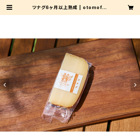
ツナグ6ヶ月以上熟成 | otomofar
m