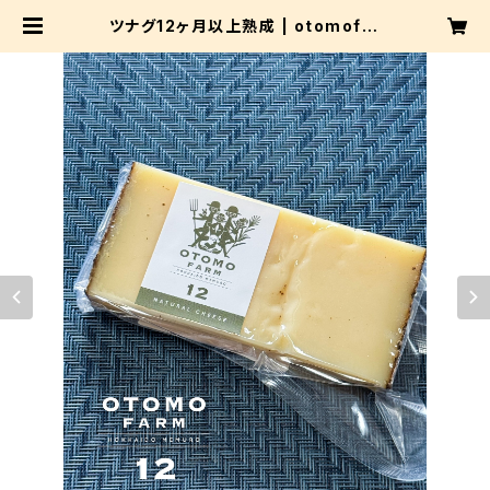
ツナグ12ヶ月以上熟成 | otomofar
m